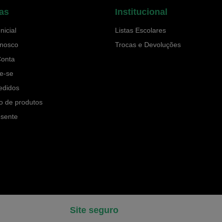
as
Institucional
nicial
Listas Escolares
onosco
Trocas e Devoluções
Conta
e-se
edidos
o de produtos
esente
Site seguro