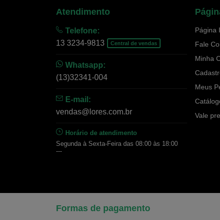
Atendimento
Págin
Página I
Telefone:
13 3234-9813
Central de vendas
Fale C
Minha 
Whatsapp:
Cadastr
(13)32341-004
Meus P
E-mail:
Catálog
vendas@lores.com.br
Vale pr
Horário de atendimento
Segunda à Sexta-Feira das 08:00 às 18:00
---
Formas de pagamento