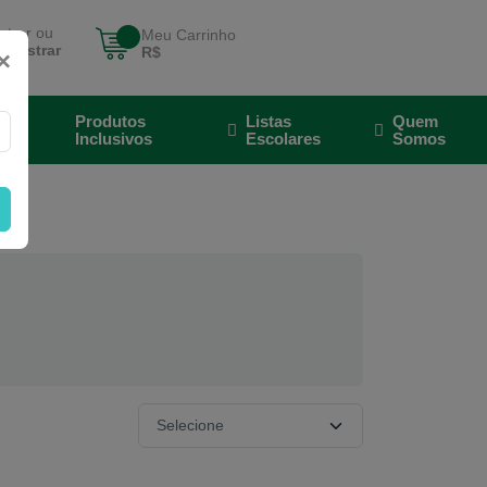
ntrar ou
Meu Carrinho
adastrar
R$
×
Produtos
Listas
Quem
cos
Inclusivos
Escolares
Somos