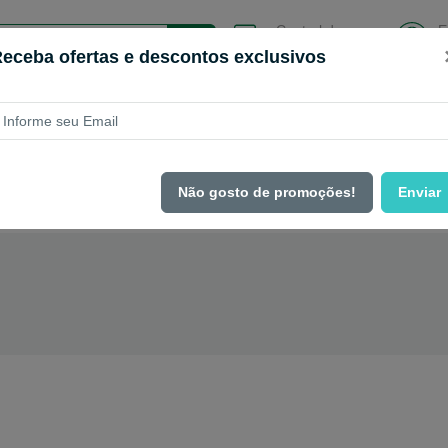
Central de
E
Atendimento
C
eceba ofertas e descontos exclusivos
Informática
Limpeza
Descartáveis
Eletrôni
lets
Acessórios
Não gosto de promoções!
Enviar