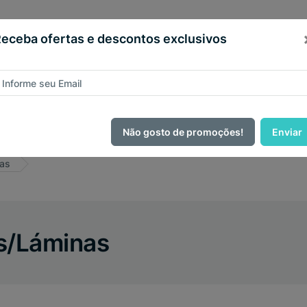
eceba ofertas e descontos exclusivos
Central de
E
Atendimento
C
Informática
Limpeza
Descartáveis
Eletrô
Não gosto de promoções!
Enviar
nas
es/Láminas