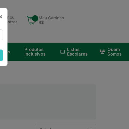
×
ntrar ou
Meu Carrinho
adastrar
R$
Produtos
Listas
Quem
nicos
Inclusivos
Escolares
Somos