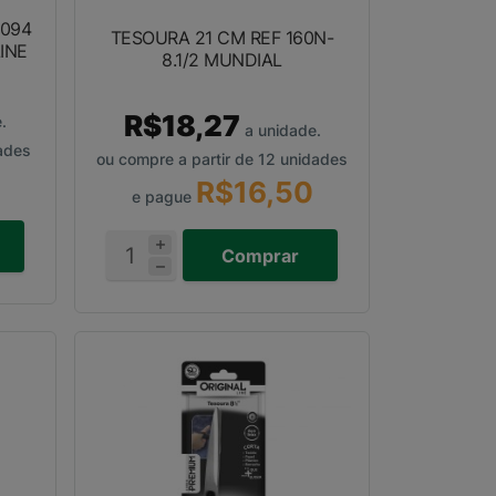
0094
TESOURA 21 CM REF 160N-
INE
8.1/2 MUNDIAL
R$18,27
.
a unidade.
ades
ou compre a partir de 12 unidades
R$16,50
e pague
Comprar