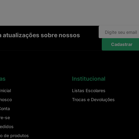
ba atualizações sobre nossos
Cadastrar
as
Institucional
nicial
Listas Escolares
onosco
Trocas e Devoluções
Conta
re-se
edidos
o de produtos