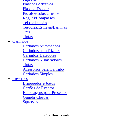
Plasticos Adesivos
Plastico Escolar
Pistolas/Colas Quente
Réguas/Compassos
Telas e Pincéis
Tesouras/Estiletes/Lâminas
Tnts
Tintas
Carimbos
Carimbos Automáticos
Carimbos com Dizeres
Carimbos Datadores
Carimbos Numeradores
Tintas
Acessórios para Carimbo
Carimbos Simples
Presentes
Brinquedos e Jogos
Cartões de Eventos
Embalagens para Presentes
Guarda-Chuvas
Squeezes
Olá,
Bem-vindo!