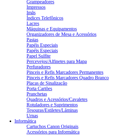
Grampeadores
Impressos
Imãs
Índices Telefônicos
Lacres
Máquinas e Equipamentos
Organizadores de Mesa e Acessórios
Pastas
Papéis Especiais
Papéis Especiais
Papel Sulfite
Percevejos/Alfinetes para Mapa
Perfuradores
Pinceis e Refis Marcadores Permanentes
Pinceis e Refis Marcadores Quadro Branco
Placas de Sinalização
Porta Cartões
Pranchetas
Quadros e Acessórios/Cavaletes
Rotuladores e Suprimentos
Tesouras/Estiletes/Láminas
Urnas
Informática
Cartuchos Canon Originais
Acessórios para Informática