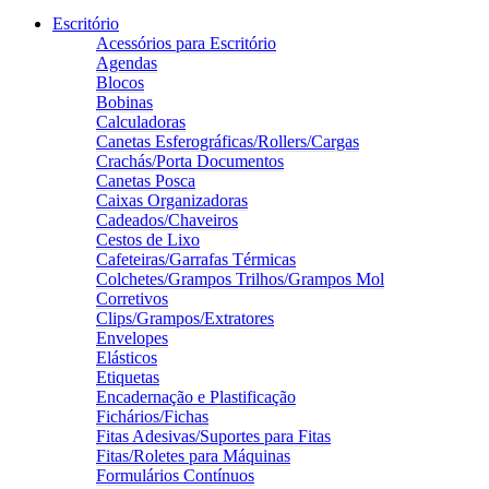
Escritório
Acessórios para Escritório
Agendas
Blocos
Bobinas
Calculadoras
Canetas Esferográficas/Rollers/Cargas
Crachás/Porta Documentos
Canetas Posca
Caixas Organizadoras
Cadeados/Chaveiros
Cestos de Lixo
Cafeteiras/Garrafas Térmicas
Colchetes/Grampos Trilhos/Grampos Mol
Corretivos
Clips/Grampos/Extratores
Envelopes
Elásticos
Etiquetas
Encadernação e Plastificação
Fichários/Fichas
Fitas Adesivas/Suportes para Fitas
Fitas/Roletes para Máquinas
Formulários Contínuos