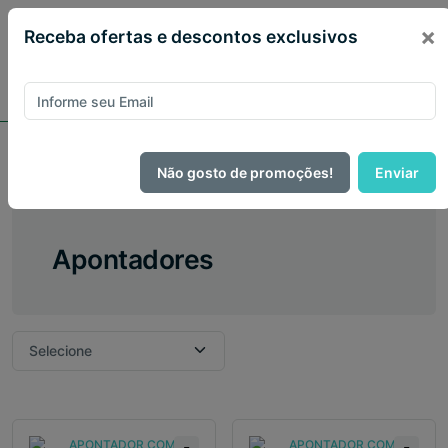
×
Receba ofertas e descontos exclusivos
Escolar
Apontadores
Não gosto de promoções!
Enviar
Apontadores