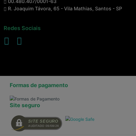
00.480.407/0001-63
R. Joaquim Távora, 65 - Vila Mathias, Santos - SP
Redes Sociais
Formas de pagamento
Site seguro
SITE SEGURO
AUDITADO 09/08/26