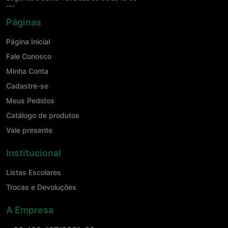
---
Páginas
Página Inicial
Fale Conosco
Minha Conta
Cadastre-se
Meus Pedidos
Catálogo de produtos
Vale presente
Institucional
Listas Escolares
Trocas e Devoluções
A Empresa