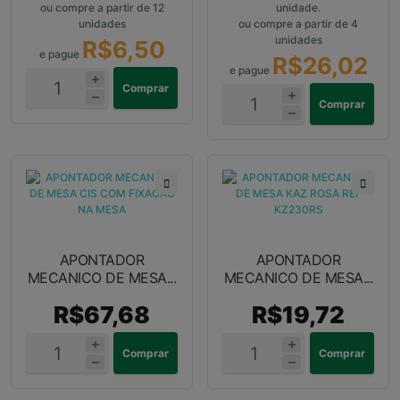
ou compre a partir de 12
unidade.
unidades
ou compre a partir de 4
unidades
R$6,50
e pague
R$26,02
e pague
Comprar
Comprar
APONTADOR
APONTADOR
MECANICO DE MESA...
MECANICO DE MESA...
R$67,68
R$19,72
Comprar
Comprar