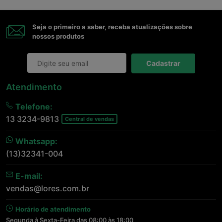
Seja o primeiro a saber, receba atualizações sobre
nossos produtos
Cadastrar
Atendimento
Telefone:
13 3234-9813
Central de vendas
Whatsapp:
(13)32341-004
E-mail:
vendas@lores.com.br
Horário de atendimento
Segunda à Sexta-Feira das 08:00 às 18:00