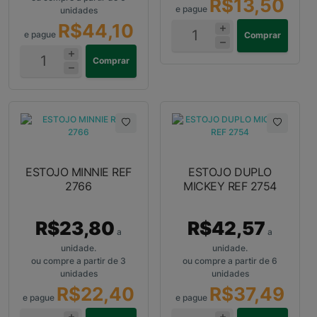
R$13,50
e pague
unidades
R$44,10
e pague
Comprar
Comprar
ESTOJO MINNIE REF
ESTOJO DUPLO
2766
MICKEY REF 2754
R$23,80
R$42,57
a
a
unidade.
unidade.
ou compre a partir de 3
ou compre a partir de 6
unidades
unidades
R$22,40
R$37,49
e pague
e pague