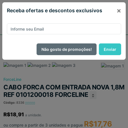
×
Receba ofertas e descontos exclusivos
Página Inicial
Informática
CABO FORCA COM ENTRADA NOVA 1,8M REF 0101200018
Não gosto de promoções!
Enviar
FORCELINE
ForceLine
CABO FORCA COM ENTRADA NOVA 1,8M
REF 0101200018 FORCELINE
Código:
8336
R$18,91
a unidade.
R$17,76
ou compre a partir de 3 unidades e pague