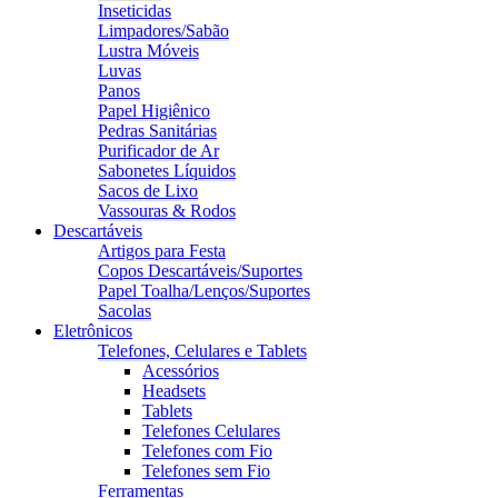
Inseticidas
Limpadores/Sabão
Lustra Móveis
Luvas
Panos
Papel Higiênico
Pedras Sanitárias
Purificador de Ar
Sabonetes Líquidos
Sacos de Lixo
Vassouras & Rodos
Descartáveis
Artigos para Festa
Copos Descartáveis/Suportes
Papel Toalha/Lenços/Suportes
Sacolas
Eletrônicos
Telefones, Celulares e Tablets
Acessórios
Headsets
Tablets
Telefones Celulares
Telefones com Fio
Telefones sem Fio
Ferramentas