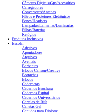
Câmeras Digitais/Gps/Acessórios
Carregadores
Conversores/Antenas
Filtros e Protetores Eletrônicos
Fones/Headsets
Lâmpadas/Lanternas/Luminárias
Pilhas/Baterias
Relógios
Produtos Inclusivos
Escolar
Adesivos
Apontadores
Arquivos
Aventais
Barbantes
Blocos Canson/Creative
Borrachas
Blocos
Cadernetas
Cadernos Brochura
Cadernos Espiral
Cadernos Universitários
Cartelas de Rifa
Canetas Gel
Canudos para Diploma