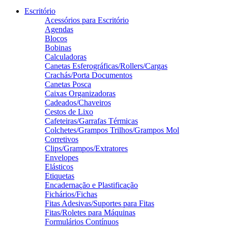
Escritório
Acessórios para Escritório
Agendas
Blocos
Bobinas
Calculadoras
Canetas Esferográficas/Rollers/Cargas
Crachás/Porta Documentos
Canetas Posca
Caixas Organizadoras
Cadeados/Chaveiros
Cestos de Lixo
Cafeteiras/Garrafas Térmicas
Colchetes/Grampos Trilhos/Grampos Mol
Corretivos
Clips/Grampos/Extratores
Envelopes
Elásticos
Etiquetas
Encadernação e Plastificação
Fichários/Fichas
Fitas Adesivas/Suportes para Fitas
Fitas/Roletes para Máquinas
Formulários Contínuos