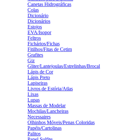
Canetas Hidrográficas
Colas
Dicionário
Dicionários
Estojos
EVA/Isopor
Feltros
Fichários/Fichas
Fitilhos/Fitas de Cetim
Grafites
Giz
Gliter/Lantejoulas/Estrelinhas/Brocal
Lápis de Cor
Lápis Preto
Lapiseiras
Livros de Estória/Atlas
Lixas
Lupas
Massas de Modelar
Mochilas/Lancheiras
Necessaires
Olhinhos Móveis/Penas Coloridas
Papéis/Cartolinas
Palitos
Papel Sulfite