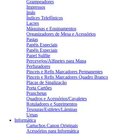
Grampeadores
Impressos
Imãs
Índices Telefônicos
Lacres
Máquinas e Equipamentos
Organizadores de Mesa e Acessórios
Pastas
Papéis Especiais
Papéis Especiais
Papel Sulfite
Percevejos/Alfinetes para Mapa
Perfuradores
Pinceis e Refis Marcadores Permanentes
Pinceis e Refis Marcadores Quadro Branco
Placas de Sinalização
Porta Cartões
Pranchetas
Quadros e Acessórios/Cavaletes
Rotuladores e Suprimentos
Tesouras/Estiletes/Láminas
Urnas
Informática
Cartuchos Canon Originais
Acessórios para Informática