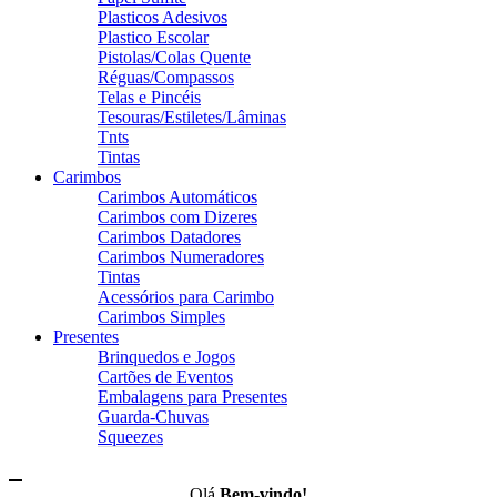
Plasticos Adesivos
Plastico Escolar
Pistolas/Colas Quente
Réguas/Compassos
Telas e Pincéis
Tesouras/Estiletes/Lâminas
Tnts
Tintas
Carimbos
Carimbos Automáticos
Carimbos com Dizeres
Carimbos Datadores
Carimbos Numeradores
Tintas
Acessórios para Carimbo
Carimbos Simples
Presentes
Brinquedos e Jogos
Cartões de Eventos
Embalagens para Presentes
Guarda-Chuvas
Squeezes
Olá,
Bem-vindo!