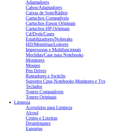
Adaptadores
Cabos/Adaptadores
Caixas de Som/Rádios
Cartuchos Compatíveis
Cartuchos Epson Originais
Cartuchos HP Originais
Cd/Dvds/Cases
Estabilizadores/Nobreaks
HD/Memórias/Leitores
Impressoras e Multifuncionais
Mochilas/Case para Notebooks
Monitores
Mouses
Pen Drives
Roteadores e Switchs
Suportes Cpus,Notebooks,Monitores e Tvs
Teclados
Toners Compatáveis
Toners Originais
Limpeza
Acessórios para Limpeza
Alcool
Cestos e Lixeiras
Desinfetantes
Esponjas