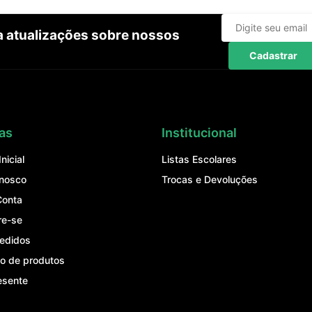
ba atualizações sobre nossos
Cadastrar
as
Institucional
nicial
Listas Escolares
onosco
Trocas e Devoluções
Conta
re-se
edidos
o de produtos
esente