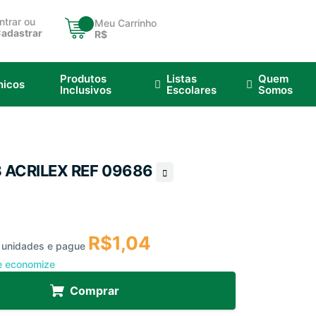
ntrar ou
Meu Carrinho
adastrar
R$
Produtos
Listas
Quem
nicos
Inclusivos
Escolares
Somos
B ACRILEX REF 09686
R$1,04
2 unidades e pague
e economize
Comprar