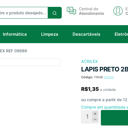
Central de
E
Atendimento
C
Informática
Limpeza
Descartáveis
Eletrô
LEX REF 09686
ACRILEX
LAPIS PRETO 2
Código:
11848
R$1,35
a unidade.
ou compre a partir de 1
Compre em quantidade 