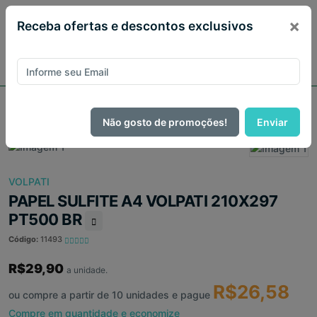
×
Receba ofertas e descontos exclusivos
Página Inicial
Escritório
PAPEL SULFITE A4 VOLPATI 210X297 PT500 BR
Não gosto de promoções!
Enviar
VOLPATI
PAPEL SULFITE A4 VOLPATI 210X297
PT500 BR
Código:
11493
R$29,90
a unidade.
R$26,58
ou compre a partir de 10 unidades e pague
Compre em quantidade e economize